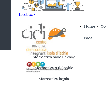
facebook
Home
Co
CIDI isola d'Ischia - Sito in allestimento
Page
Informativa sulla Privacy
Informativa sui Cookie
Informativa legale