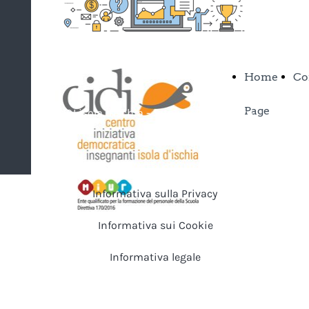
facebook
Home
Co
Page
CIDI isola d'Ischia - Sito in allestimento
Informativa sulla Privacy
Informativa sui Cookie
Informativa legale